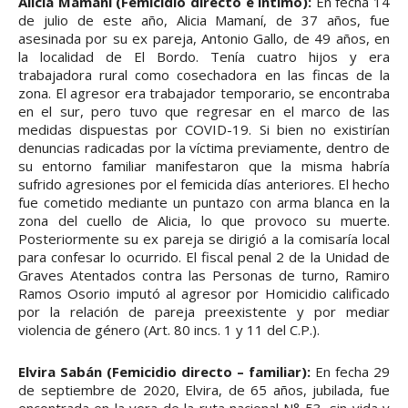
Alicia Mamaní (Femicidio directo e íntimo):
En fecha 14
de julio de este año, Alicia Mamaní, de 37 años, fue
asesinada por su ex pareja, Antonio Gallo, de 49 años, en
la localidad de El Bordo. Tenía cuatro hijos y era
trabajadora rural como cosechadora en las fincas de la
zona. El agresor era trabajador temporario, se encontraba
en el sur, pero tuvo que regresar en el marco de las
medidas dispuestas por COVID-19. Si bien no existirían
denuncias radicadas por la víctima previamente, dentro de
su entorno familiar manifestaron que la misma habría
sufrido agresiones por el femicida días anteriores. El hecho
fue cometido mediante un puntazo con arma blanca en la
zona del cuello de Alicia, lo que provoco su muerte.
Posteriormente su ex pareja se dirigió a la comisaría local
para confesar lo ocurrido. El fiscal penal 2 de la Unidad de
Graves Atentados contra las Personas de turno, Ramiro
Ramos Osorio imputó al agresor por Homicidio calificado
por la relación de pareja preexistente y por mediar
violencia de género (Art. 80 incs. 1 y 11 del C.P.).
Elvira Sabán (Femicidio directo – familiar):
En fecha 29
de septiembre de 2020, Elvira, de 65 años, jubilada, fue