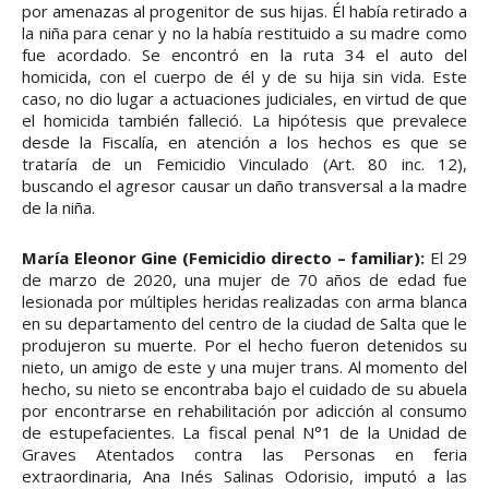
por amenazas al progenitor de sus hijas. Él había retirado a
la niña para cenar y no la había restituido a su madre como
fue acordado. Se encontró en la ruta 34 el auto del
homicida, con el cuerpo de él y de su hija sin vida. Este
caso, no dio lugar a actuaciones judiciales, en virtud de que
el homicida también falleció. La hipótesis que prevalece
desde la Fiscalía, en atención a los hechos es que se
trataría de un Femicidio Vinculado (Art. 80 inc. 12),
buscando el agresor causar un daño transversal a la madre
de la niña.
María Eleonor Gine (Femicidio directo – familiar):
El 29
de marzo de 2020, una mujer de 70 años de edad fue
lesionada por múltiples heridas realizadas con arma blanca
en su departamento del centro de la ciudad de Salta que le
produjeron su muerte. Por el hecho fueron detenidos su
nieto, un amigo de este y una mujer trans. Al momento del
hecho, su nieto se encontraba bajo el cuidado de su abuela
por encontrarse en rehabilitación por adicción al consumo
de estupefacientes. La fiscal penal N°1 de la Unidad de
Graves Atentados contra las Personas en feria
extraordinaria, Ana Inés Salinas Odorisio, imputó a las