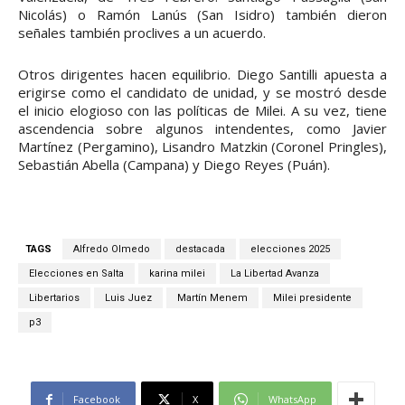
Nicolás) o Ramón Lanús (San Isidro) también dieron
señales también proclives a un acuerdo.
Otros dirigentes hacen equilibrio. Diego Santilli apuesta a
erigirse como el candidato de unidad, y se mostró desde
el inicio elogioso con las políticas de Milei. A su vez, tiene
ascendencia sobre algunos intendentes, como Javier
Martínez (Pergamino), Lisandro Matzkin (Coronel Pringles),
Sebastián Abella (Campana) y Diego Reyes (Puán).
TAGS
Alfredo Olmedo
destacada
elecciones 2025
Elecciones en Salta
karina milei
La Libertad Avanza
Libertarios
Luis Juez
Martín Menem
Milei presidente
p3
Facebook
X
WhatsApp