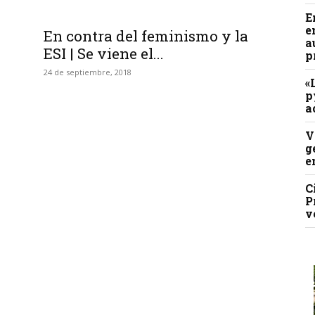
E
e
En contra del feminismo y la
a
ESI | Se viene el...
p
24 de septiembre, 2018
«
p
a
V
g
e
C
P
v