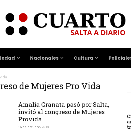
iedad
Nacionales
Cultura
Policiale
Vida
reso de Mujeres Pro Vida
Amalia Granata pasó por Salta,
invitó al congreso de Mujeres
C
Provida...
a
t
16 de octubre, 2018