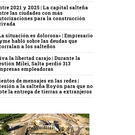
ntre 2021 y 2025 | La capital salteña
ntre las ciudades con más
utorizaciones para la construcción
rivada
La situación es dolorosa» | Empresario
yme habló sobre las deudas que
corralan a los salteños
iva la libertad carajo | Durante la
estión Milei, Salta perdió 313
mpresas empleadoras
ientos de mensajes en las redes |
resión a la salteña Royón para que no
ote la entrega de tierras a extranjeros