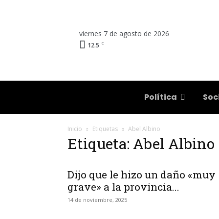
viernes 7 de agosto de 2026
C
12.5
Salta
Política
Soc
Inicio
Etiquetas
Abel Albino
Etiqueta: Abel Albino
Dijo que le hizo un daño «muy
grave» a la provincia...
14 de noviembre, 2025