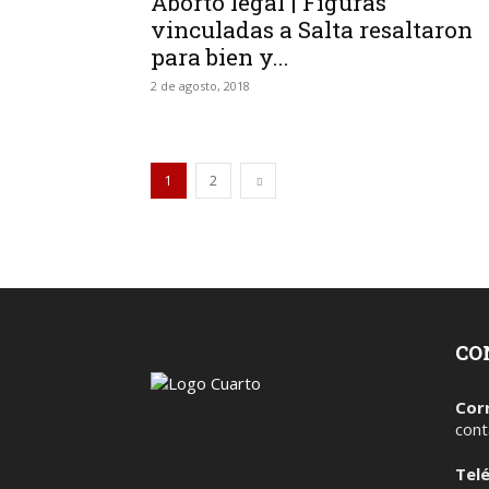
Aborto legal | Figuras
vinculadas a Salta resaltaron
para bien y...
2 de agosto, 2018
1
2
CO
Cor
cont
Tel