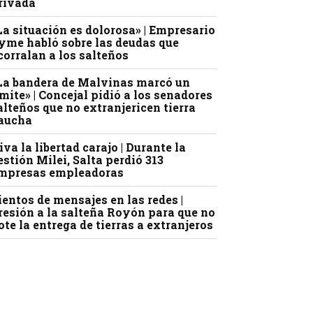
rivada
La situación es dolorosa» | Empresario
yme habló sobre las deudas que
corralan a los salteños
La bandera de Malvinas marcó un
ímite» | Concejal pidió a los senadores
alteños que no extranjericen tierra
aucha
iva la libertad carajo | Durante la
estión Milei, Salta perdió 313
mpresas empleadoras
ientos de mensajes en las redes |
resión a la salteña Royón para que no
ote la entrega de tierras a extranjeros