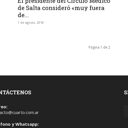
El presidente del Círculo Médico
de Salta consideró «muy fuera
de...
1 de agosto, 2018
Página 1 de 2
NTÁCTENOS
S
reo:
acto@cuarto.com.ar
éfono y Whatsapp: