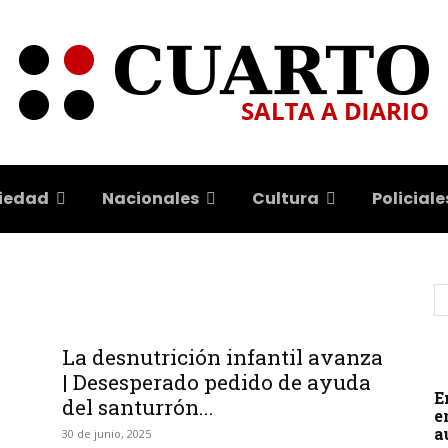
iedad
Nacionales
Cultura
Policiale
La desnutrición infantil avanza
| Desesperado pedido de ayuda
E
del santurrón...
e
a
30 de junio, 2025