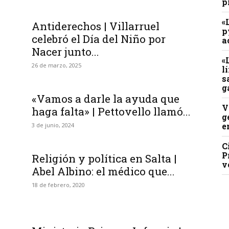
p
«
Antiderechos | Villarruel
p
celebró el Día del Niño por
a
Nacer junto...
«
26 de marzo, 2025
l
s
g
«Vamos a darle la ayuda que
V
haga falta» | Pettovello llamó...
g
e
3 de junio, 2024
C
P
Religión y política en Salta |
v
Abel Albino: el médico que...
18 de febrero, 2020