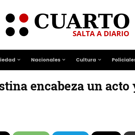
iedad
Nacionales
Cultura
Policiale
istina encabeza un acto