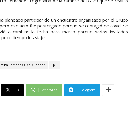
berto Fernández regresaba de la cumbre del G-20 que se realizó
nía planeado participar de un encuentro organizado por el Grupo
 pero ese acto fue postergado porque se contagió de covid. Se
olvió a cambiar la fecha para marzo porque varios invitados
 poco tiempo los viajes.
istina Fernández de Kirchner
p4
X
WhatsApp
Telegram