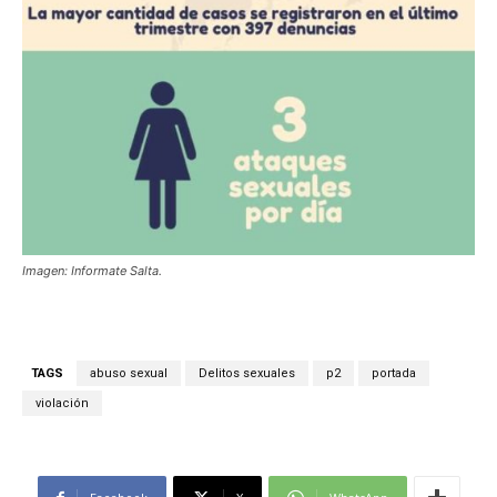
Imagen: Informate Salta.
TAGS
abuso sexual
Delitos sexuales
p2
portada
violación