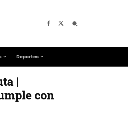
s
Deportes
ta |
cumple con