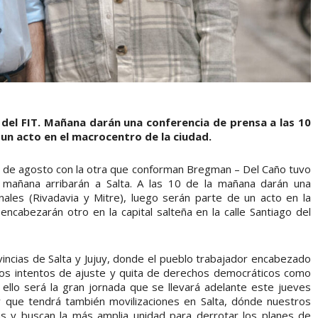
l del FIT. Mañana darán una conferencia de prensa a las 10
un acto en el macrocentro de la ciudad.
3 de agosto con la otra que conforman Bregman – Del Caño tuvo
 mañana arribarán a Salta. A las 10 de la mañana darán una
ales (Rivadavia y Mitre), luego serán parte de un acto en la
encabezarán otro en la capital salteña en la calle Santiago del
vincias de Salta y Jujuy, donde el pueblo trabajador encabezado
 los intentos de ajuste y quita de derechos democráticos como
ello será la gran jornada que se llevará adelante este jueves
que tendrá también movilizaciones en Salta, dónde nuestros
as y buscan la más amplia unidad para derrotar los planes de