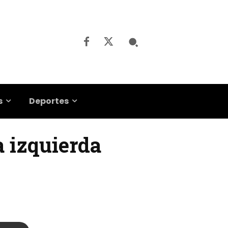
s
Deportes
a izquierda