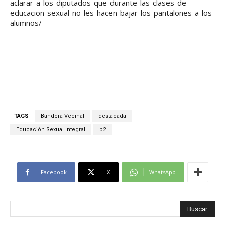
aclarar-a-los-diputados-que-durante-las-clases-de-
educacion-sexual-no-les-hacen-bajar-los-pantalones-a-los-
alumnos/
TAGS
Bandera Vecinal
destacada
Educación Sexual Integral
p2
Facebook
X
WhatsApp