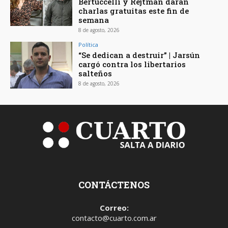
Bertuccelli y Rejtman darán
charlas gratuitas este fin de
semana
8 de agosto, 2026
Política
“Se dedican a destruir” | Jarsún
cargó contra los libertarios
salteños
8 de agosto, 2026
CONTÁCTENOS
Correo:
contacto@cuarto.com.ar