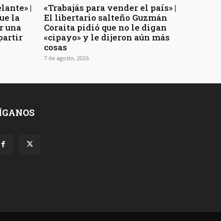
lante» |
«Trabajás para vender el país» |
ue la
El libertario salteño Guzmán
r una
Coraita pidió que no le digan
partir
«cipayo» y le dijeron aún más
cosas
7 de agosto, 2026
ÍGANOS