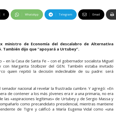
X
WhatsApp
Telegram
Email
 ex ministro de Economía del descalabro de Alternativa
aró. También dijo que “apoyará a Urtubey”.
 – en la Casa de Santa Fe – con el gobernador socialista Miguel
 y con Margarita Stolbizer del GEN. También estaba invitado
co quien repitió la decisión indeclinable de su padre: será
 senador nacional al revelar la frustrada cumbre. Y agregó: «En
anera de contener a los más jóvenes era ir a una primaria, no era
 de las «aspiraciones legítimas» de Urtubey y de Sergio Massa y
compañarlo como precandidato presidencial, mientras mantiene
endente de Tigre y calificó a María Eugenia Vidal como «una