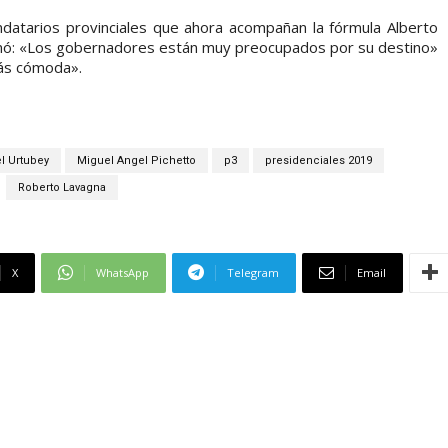
ndatarios provinciales que ahora acompañan la fórmula Alberto
rmó: «Los gobernadores están muy preocupados por su destino»
más cómoda».
l Urtubey
Miguel Angel Pichetto
p3
presidenciales 2019
Roberto Lavagna
X
WhatsApp
Telegram
Email