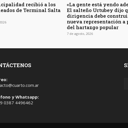
cipalidad recibió a los
«La gente está yendo ade
eados de Terminal Salta
El salteño Urtubey dijo q
dirigencia debe construi
nueva representación a 
 2026
del hartazgo popular
7 de agosto, 2026
NTÁCTENOS
S
reo:
acto@cuarto.com.ar
éfono y Whatsapp:
 9 0387 4496462