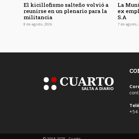
El kicillofismo salteño volvió a
La Muni
reunirse en un plenario para la
ex empl
militancia
S.A
8 de agosto, 2026
7 de agosto,
CO
Cor
cont
Tel
+54
© 2018-2025 - Cuarto