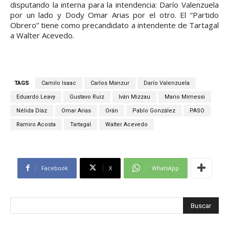
disputando la interna para la intendencia: Darío Valenzuela
por un lado y Dody Omar Arias por el otro. El “Partido
Obrero” tiene como precandidato a intendente de Tartagal
a Walter Acevedo.
TAGS
Camilo Isaac
Carlos Manzur
Darío Valenzuela
Eduardo Leavy
Gustavo Ruiz
Iván Mizzau
Mario Mimessi
Nélida Díaz
Omar Arias
Orán
Pablo González
PASO
Ramiro Acosta
Tartagal
Walter Acevedo
Facebook
X
WhatsApp