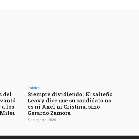
Política
s del
Siempre dividiendo | El salteño
evantó
Leavy dice que su candidato no
 a los
es ni Axel ni Cristina, sino
 Milei
Gerardo Zamora
5 de agosto, 2026