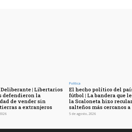
Política
Deliberante | Libertarios
El hecho político del paí
s defendieron la
fútbol | La bandera que l
idad de vender sin
la Scaloneta hizo recular
tierras a extranjeros
salteños más cercanos a
 2026
5 de agosto, 2026