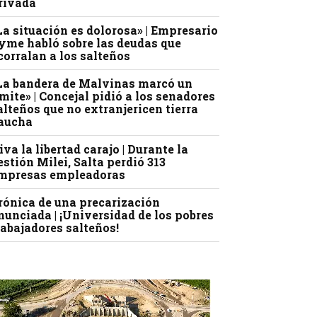
rivada
La situación es dolorosa» | Empresario
yme habló sobre las deudas que
corralan a los salteños
La bandera de Malvinas marcó un
ímite» | Concejal pidió a los senadores
alteños que no extranjericen tierra
aucha
iva la libertad carajo | Durante la
estión Milei, Salta perdió 313
mpresas empleadoras
rónica de una precarización
nunciada | ¡Universidad de los pobres
rabajadores salteños!