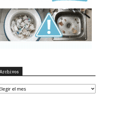
Archivos
rchivos