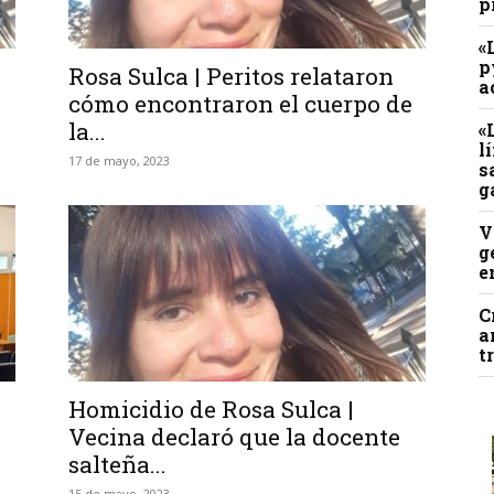
p
«
p
Rosa Sulca | Peritos relataron
a
cómo encontraron el cuerpo de
la...
«
l
17 de mayo, 2023
s
g
V
g
e
C
a
t
Homicidio de Rosa Sulca |
Vecina declaró que la docente
salteña...
15 de mayo, 2023