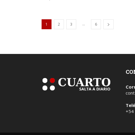
...
1
2
3
6
CO
Cor
cont
Tel
+54