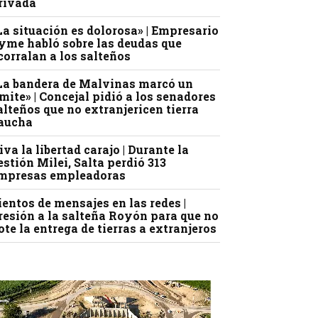
rivada
La situación es dolorosa» | Empresario
yme habló sobre las deudas que
corralan a los salteños
La bandera de Malvinas marcó un
ímite» | Concejal pidió a los senadores
alteños que no extranjericen tierra
aucha
iva la libertad carajo | Durante la
estión Milei, Salta perdió 313
mpresas empleadoras
ientos de mensajes en las redes |
resión a la salteña Royón para que no
ote la entrega de tierras a extranjeros