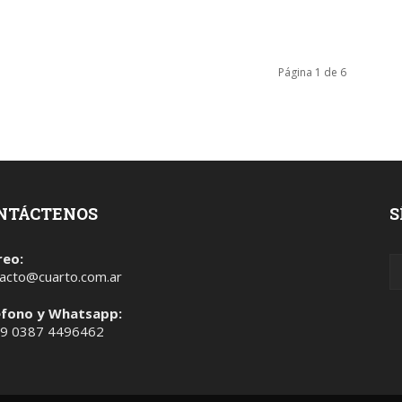
Página 1 de 6
NTÁCTENOS
S
reo:
acto@cuarto.com.ar
éfono y Whatsapp:
 9 0387 4496462