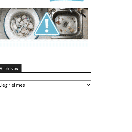
Archivos
rchivos