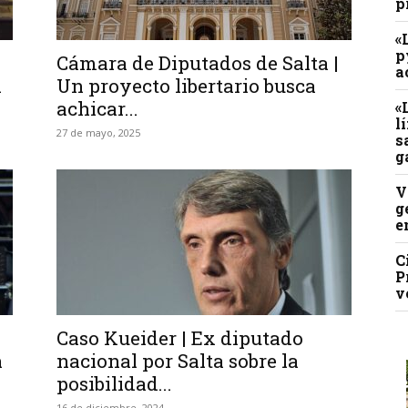
p
«
p
Cámara de Diputados de Salta |
a
a
Un proyecto libertario busca
achicar...
«
l
27 de mayo, 2025
s
g
V
g
e
C
P
v
Caso Kueider | Ex diputado
n
nacional por Salta sobre la
posibilidad...
16 de diciembre, 2024