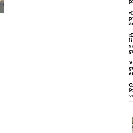
p
«
p
a
«
l
s
g
V
g
e
C
P
v