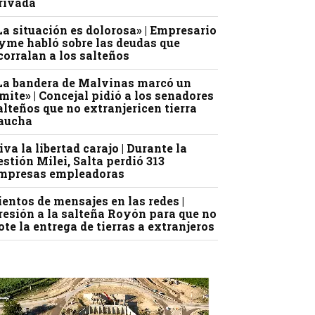
rivada
La situación es dolorosa» | Empresario
yme habló sobre las deudas que
corralan a los salteños
La bandera de Malvinas marcó un
ímite» | Concejal pidió a los senadores
alteños que no extranjericen tierra
aucha
iva la libertad carajo | Durante la
estión Milei, Salta perdió 313
mpresas empleadoras
ientos de mensajes en las redes |
resión a la salteña Royón para que no
ote la entrega de tierras a extranjeros