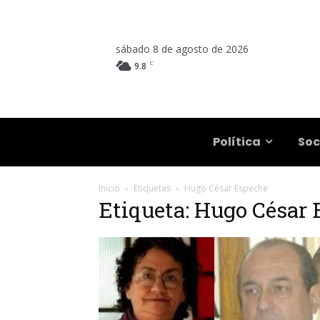
sábado 8 de agosto de 2026
C
9.8
Salta
Política
Soc
Inicio
Etiquetas
Hugo César Espeche
Etiqueta: Hugo César