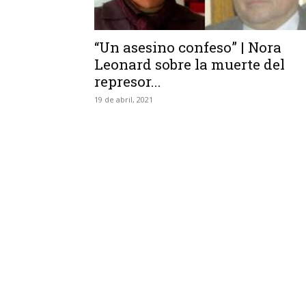
“Un asesino confeso” | Nora
Leonard sobre la muerte del
represor...
19 de abril, 2021