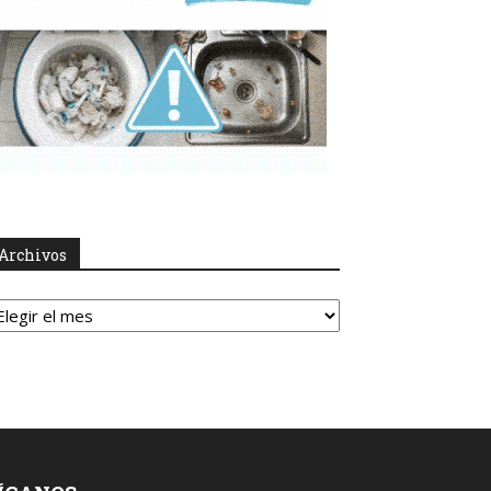
Archivos
rchivos