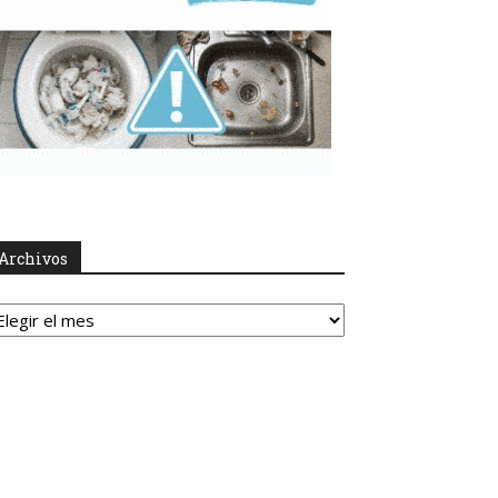
Archivos
rchivos