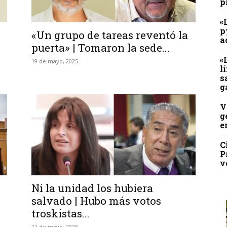
p
«
p
«Un grupo de tareas reventó la
a
puerta» | Tomaron la sede...
«
19 de mayo, 2025
l
s
g
V
g
e
C
P
v
Ni la unidad los hubiera
salvado | Hubo más votos
troskistas...
11 de mayo, 2025