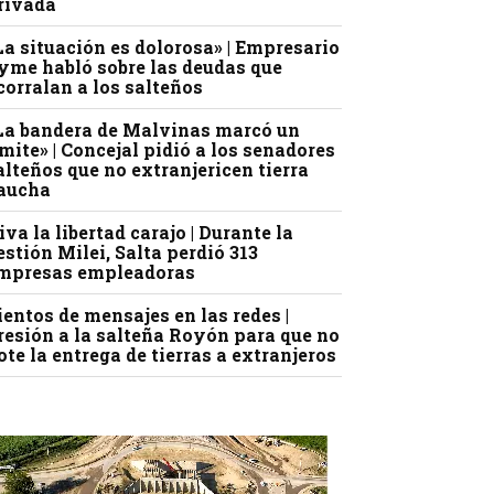
rivada
La situación es dolorosa» | Empresario
yme habló sobre las deudas que
corralan a los salteños
La bandera de Malvinas marcó un
ímite» | Concejal pidió a los senadores
alteños que no extranjericen tierra
aucha
iva la libertad carajo | Durante la
estión Milei, Salta perdió 313
mpresas empleadoras
ientos de mensajes en las redes |
resión a la salteña Royón para que no
ote la entrega de tierras a extranjeros