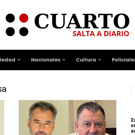
iedad
Nacionales
Cultura
Policiale
sa
E
e
a