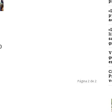
p
«
p
a
«
l
s
g
0
V
g
e
C
P
v
Página 2 de 2