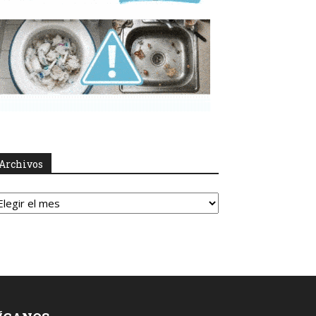
Archivos
rchivos