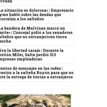
rivada
La situación es dolorosa» | Empresario
yme habló sobre las deudas que
corralan a los salteños
La bandera de Malvinas marcó un
ímite» | Concejal pidió a los senadores
alteños que no extranjericen tierra
aucha
iva la libertad carajo | Durante la
estión Milei, Salta perdió 313
mpresas empleadoras
ientos de mensajes en las redes |
resión a la salteña Royón para que no
ote la entrega de tierras a extranjeros