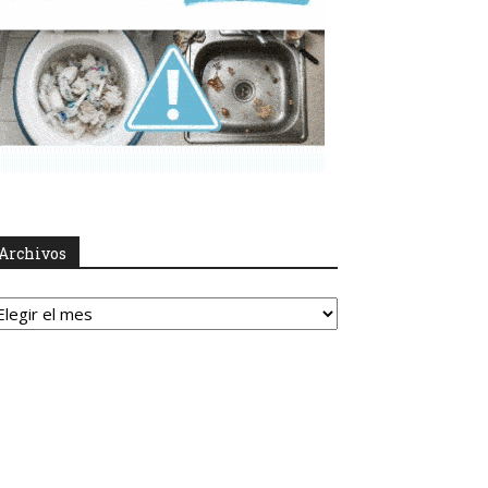
Archivos
rchivos