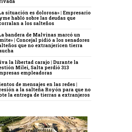
rivada
La situación es dolorosa» | Empresario
yme habló sobre las deudas que
corralan a los salteños
La bandera de Malvinas marcó un
ímite» | Concejal pidió a los senadores
alteños que no extranjericen tierra
aucha
iva la libertad carajo | Durante la
estión Milei, Salta perdió 313
mpresas empleadoras
ientos de mensajes en las redes |
resión a la salteña Royón para que no
ote la entrega de tierras a extranjeros