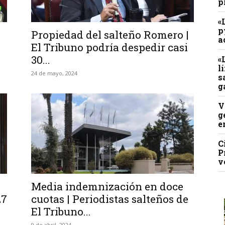
p
«
p
Propiedad del salteño Romero |
a
El Tribuno podría despedir casi
30...
«
l
24 de mayo, 2024
s
g
V
g
e
C
P
v
Media indemnización en doce
27
cuotas | Periodistas salteños de
El Tribuno...
9 de abril, 2024