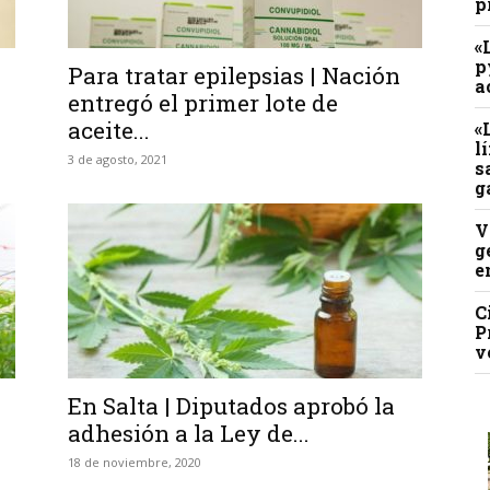
p
«
p
Para tratar epilepsias | Nación
a
entregó el primer lote de
aceite...
«
l
3 de agosto, 2021
s
g
V
g
e
C
P
v
En Salta | Diputados aprobó la
adhesión a la Ley de...
18 de noviembre, 2020