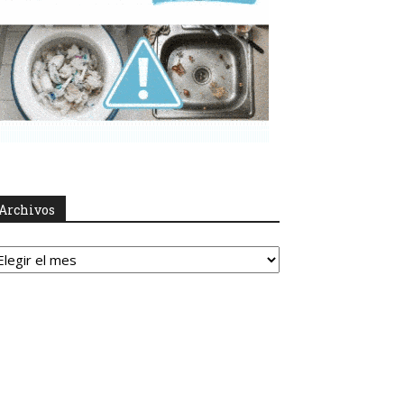
Archivos
rchivos