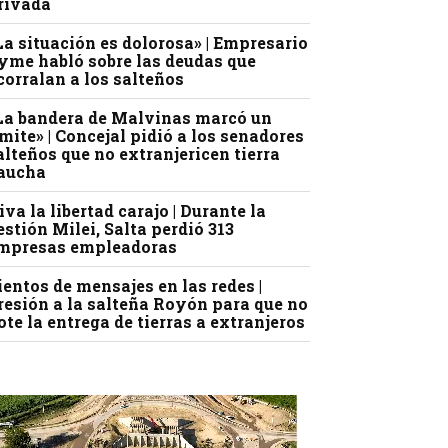
rivada
La situación es dolorosa» | Empresario
yme habló sobre las deudas que
corralan a los salteños
La bandera de Malvinas marcó un
ímite» | Concejal pidió a los senadores
alteños que no extranjericen tierra
aucha
iva la libertad carajo | Durante la
estión Milei, Salta perdió 313
mpresas empleadoras
ientos de mensajes en las redes |
resión a la salteña Royón para que no
ote la entrega de tierras a extranjeros