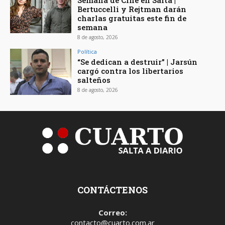
Semana de Cine en Salta |
Bertuccelli y Rejtman darán
charlas gratuitas este fin de
semana
8 de agosto, 2026
Política
“Se dedican a destruir” | Jarsún
cargó contra los libertarios
salteños
8 de agosto, 2026
CONTÁCTENOS
Correo:
contacto@cuarto.com.ar