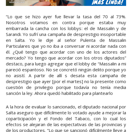
“Lo que se hizo ayer fue llevar la tasa del 70 al 73%.
Nosotros votamos en contra porque estaba muy
embarrada la cancha con los lobbys: el de Massalin y de
Sarandi. Yo sufrí una campaña de desprestigio insoportable
en Salta. Yo le dije al señor Pulenta de Massalin
Particulares que yo no iba a conversar ni acordar nada con
él. ¿Qué tengo que acordar con uno de los actores del
mercado? Yo tengo que acordar con los otros diputados”
destaco, para luego agregar que el lobby de “Massalin a mi
pareció espantoso. No se concretó ningún delito porque yo
no asistí. A partir de allí s desata esta campaña de
desprestigio que ayer [por el martes] no la presente como
cuestión de privilegio porque todavía no tenía media
sanción la ley. Ahora quedó habilitado para plantearlo
A la hora de evaluar lo sancionado, el diputado nacional por
Salta aseguro que difícilmente lo votado ayude a mejorar la
coparticipación y el Fondo del Tabaco, con lo cual los
efectos se alejaran de las expectativas de las provincias y
de los productores. “Lo que se sancionó difícilmente lleve a