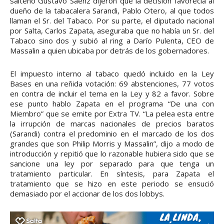
salteño Gustavo Sáenz dijeron que la decisión favorecía al
dueño de la tabacalera Sarandi, Pablo Otero, al que todos
llaman el Sr. del Tabaco. Por su parte, el diputado nacional
por Salta, Carlos Zapata, aseguraba que no había un Sr. del
Tabaco sino dos y subió al ring a Darío Pulenta, CEO de
Massalin a quien ubicaba por detrás de los gobernadores.
El impuesto interno al tabaco quedó incluido en la Ley
Bases en una reñida votación: 69 abstenciones, 77 votos
en contra de incluir el tema en la Ley y 82 a favor. Sobre
ese punto hablo Zapata en el programa “De una con
Miembro” que se emite por Extra TV. “La pelea esta entre
la irrupción de marcas nacionales de precios baratos
(Sarandi) contra el predominio en el marcado de los dos
grandes que son Philip Morris y Massalin”, dijo a modo de
introducción y repitió que lo razonable hubiera sido que se
sancione una ley por separado para que tenga un
tratamiento particular. En síntesis, para Zapata el
tratamiento que se hizo en este periodo se ensució
demasiado por el accionar de los dos lobbys.