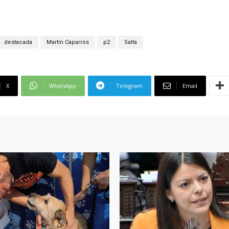
destacada
Martín Caparrós
p2
Salta
X
WhatsApp
Telegram
Email