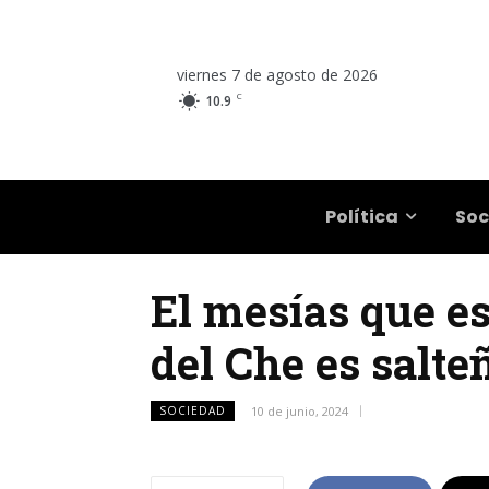
viernes 7 de agosto de 2026
C
10.9
Salta
Política
Soc
El mesías que es
del Che es salte
SOCIEDAD
10 de junio, 2024