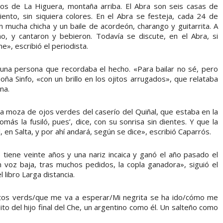
ros de La Higuera, montaña arriba. El Abra son seis casas de
ento, sin siquiera colores. En el Abra se festeja, cada 24 de
 mucha chicha y un baile de acordeón, charango y guitarrita. A
año, y cantaron y bebieron. Todavía se discute, en el Abra, si
e», escribió el periodista.
 una persona que recordaba el hecho. «Para bailar no sé, pero
ña Sinfo, «con un brillo en los ojitos arrugados», que relataba
na.
a moza de ojos verdes del caserío del Quiñal, que estaba en la
nomás la fusiló, pues’, dice, con su sonrisa sin dientes. Y que la
en Salta, y por ahí andará, según se dice», escribió Caparrós.
 tiene veinte años y una nariz incaica y ganó el año pasado el
 voz baja, tras muchos pedidos, la copla ganadora», siguió el
 libro Larga distancia.
ojitos verds/que me va a esperar/Mi negrita se ha ido/cómo me
mito del hijo final del Che, un argentino como él. Un salteño como