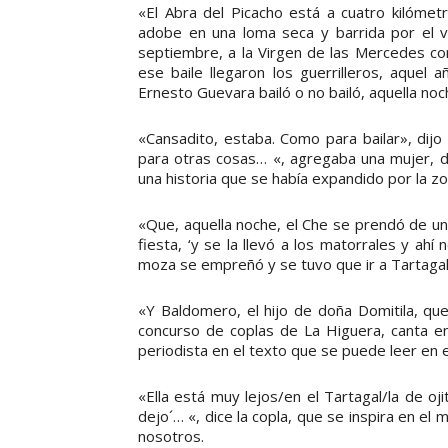
«El Abra del Picacho está a cuatro kilómet
adobe en una loma seca y barrida por el vi
septiembre, a la Virgen de las Mercedes con
ese baile llegaron los guerrilleros, aquel 
Ernesto Guevara bailó o no bailó, aquella noch
«Cansadito, estaba. Como para bailar», dijo
para otras cosas… «, agregaba una mujer, do
una historia que se había expandido por la zo
«Que, aquella noche, el Che se prendó de un
fiesta, ‘y se la llevó a los matorrales y ahí 
moza se empreñó y se tuvo que ir a Tartagal, 
«Y Baldomero, el hijo de doña Domitila, que
concurso de coplas de La Higuera, canta en
periodista en el texto que se puede leer en el
«Ella está muy lejos/en el Tartagal/la de 
dejo´… «, dice la copla, que se inspira en el 
nosotros.