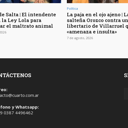
Política
e Salta | El intendente
La paja en el ojo ajeno | L
 la Ley Lola para
salteña Orozco contra u
ar el maltrato animal
libertario de Villarruel 
«amenaza e insulta»
 2026
7 de agosto, 2026
NTÁCTENOS
S
reo:
acto@cuarto.com.ar
éfono y Whatsapp:
 9 0387 4496462