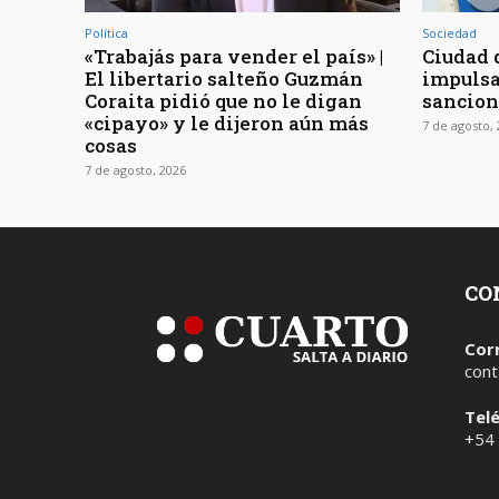
Política
Sociedad
«Trabajás para vender el país» |
Ciudad d
El libertario salteño Guzmán
impulsa
Coraita pidió que no le digan
sancion
«cipayo» y le dijeron aún más
7 de agosto,
cosas
7 de agosto, 2026
CO
Cor
cont
Tel
+54