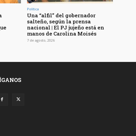
Política
a
Una “alfil” del gobernador
n
salteño, según la prensa
que
nacional | El PJ jujeño está en
manos de Carolina Moisés
7 de agosto, 2026
ÍGANOS