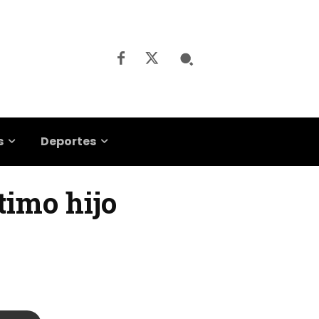
s
Deportes
timo hijo