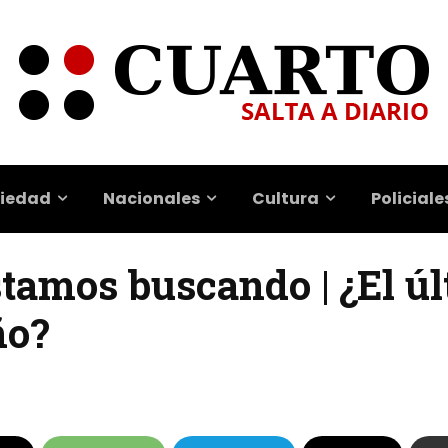
iedad
Nacionales
Cultura
Policiale
tamos buscando | ¿El úl
ño?