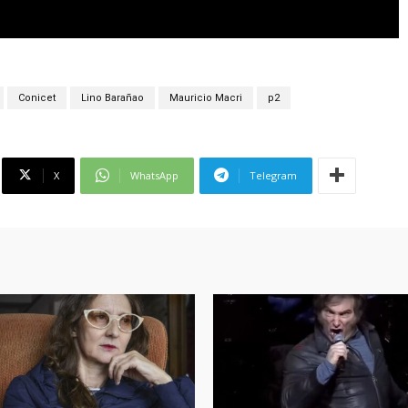
Conicet
Lino Barañao
Mauricio Macri
p2
X
WhatsApp
Telegram