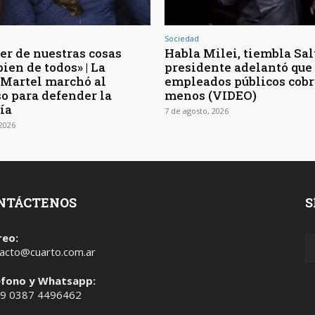
Sociedad
er de nuestras cosas
Habla Milei, tiembla Salt
bien de todos» | La
presidente adelantó que 
 Martel marchó al
empleados públicos cob
o para defender la
menos (VIDEO)
ía
7 de agosto, 2026
 2026
NTÁCTENOS
S
reo:
acto@cuarto.com.ar
éfono y Whatsapp:
 9 0387 4496462