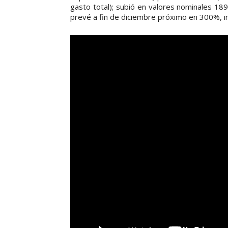
gasto total); subió en valores nominales 18
prevé a fin de diciembre próximo en 300%, im