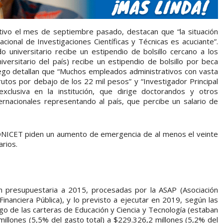
utivo el mes de septiembre pasado, destacan que “la situación
cional de Investigaciones Científicas y Técnicas es acuciante”.
universitario recibe un estipendio de bolsillo cercano a los
ersitario del país) recibe un estipendio de bolsillo por beca
uego detallan que “Muchos empleados administrativos con vasta
rutos por debajo de los 22 mil pesos” y “Investigador Principal
clusiva en la institución, que dirige doctorandos y otros
ernacionales representando al país, que percibe un salario de
 CONICET piden un aumento de emergencia de al menos el veinte
arios.
ión presupuestaria a 2015, procesadas por la ASAP (Asociación
inanciera Pública), y lo previsto a ejecutar en 2019, según las
go de las carteras de Educación y Ciencia y Tecnología (estaban
llones (5,5% del gasto total) a $229.326,2 millones (5,2% del