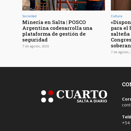
Sociedad
Cultura
Minería en Salta | POSCO
«Dispon
Argentina codesarrolla una
para el 
plataforma de gestión de
salteña
seguridad
Congres
soberan
7 de agosto, 2026
7 de agosto,
CO
Cor
cont
Tel
+54