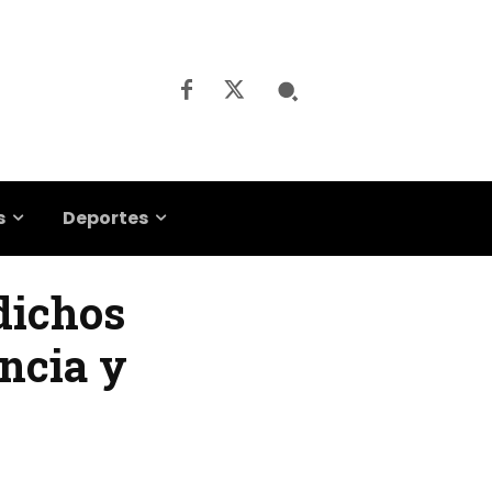
s
Deportes
dichos
ncia y