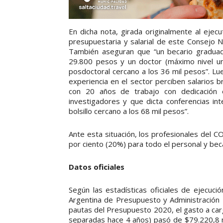
En dicha nota, girada originalmente al ejec
presupuestaria y salarial de este Consejo Na
También aseguran que “un becario graduado 
29.800 pesos y un doctor (máximo nivel univ
posdoctoral cercano a los 36 mil pesos”. L
experiencia en el sector perciben salarios b
con 20 años de trabajo con dedicación ex
investigadores y que dicta conferencias int
bolsillo cercano a los 68 mil pesos”.
Ante esta situación, los profesionales del
por ciento (20%) para todo el personal y bec
Datos oficiales
Según las estadísticas oficiales de ejecuc
Argentina de Presupuesto y Administración F
pautas del Presupuesto 2020, el gasto a car
separadas hace 4 años) pasó de $79.220,8 mi