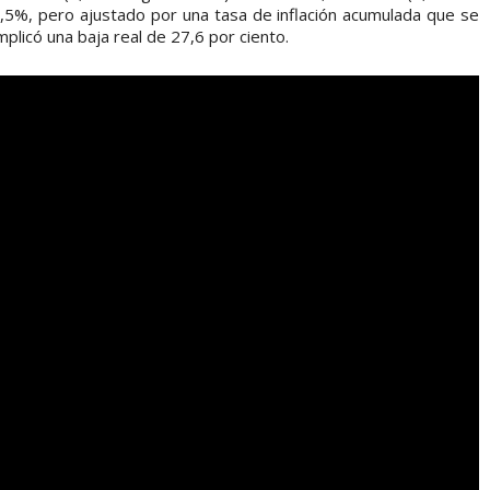
9,5%, pero ajustado por una tasa de inflación acumulada que se
plicó una baja real de 27,6 por ciento.