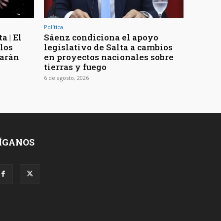
Política
a | El
Sáenz condiciona el apoyo
los
legislativo de Salta a cambios
rarán
en proyectos nacionales sobre
tierras y fuego
6 de agosto, 2026
ÍGANOS