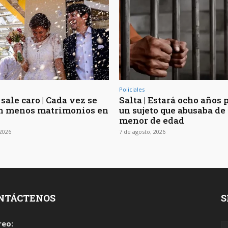
Policiales
sale caro | Cada vez se
Salta | Estará ocho años 
n menos matrimonios en
un sujeto que abusaba de 
menor de edad
 2026
7 de agosto, 2026
NTÁCTENOS
S
reo: