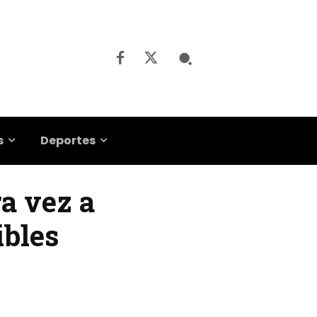
s
Deportes
ra vez a
ibles