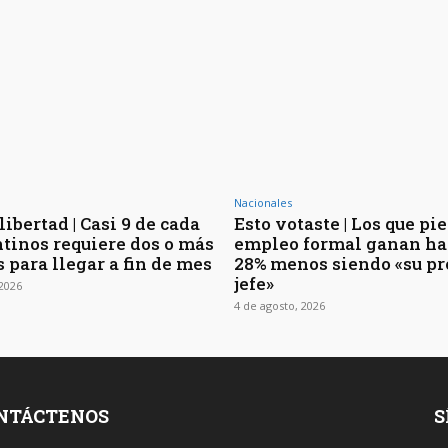
Nacionales
libertad | Casi 9 de cada
Esto votaste | Los que pi
ntinos requiere dos o más
empleo formal ganan ha
 para llegar a fin de mes
28% menos siendo «su pr
jefe»
 2026
4 de agosto, 2026
NTÁCTENOS
S