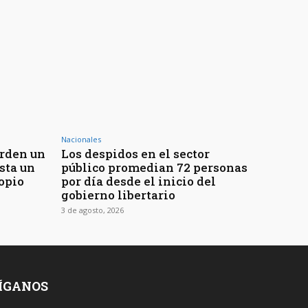
Nacionales
erden un
Los despidos en el sector
sta un
público promedian 72 personas
opio
por día desde el inicio del
gobierno libertario
3 de agosto, 2026
ÍGANOS