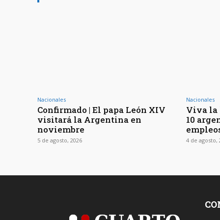
Nacionales
Nacionales
Confirmado | El papa León XIV
Viva la 
visitará la Argentina en
10 arge
noviembre
empleos
5 de agosto, 2026
4 de agosto,
CO