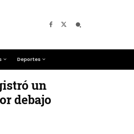
s
Deportes
gistró un
or debajo