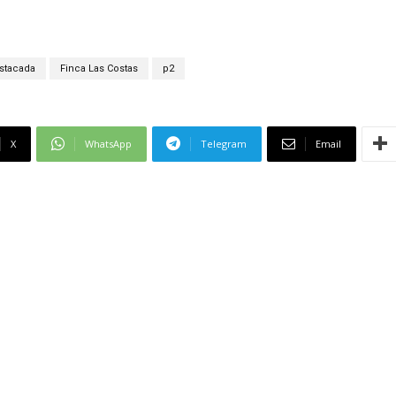
stacada
Finca Las Costas
p2
X
WhatsApp
Telegram
Email