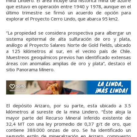
mina Lindero. El área incluye una histórica mina de azufre
que estuvo en operación entre 1940 y 1978, aunque en el
último trimestre se firmó un acuerdo de opción para
explorar el Proyecto Cerro Lindo, que abarca 95 km2.
“La propiedad se considera prospectiva para albergar un
sistema epitermal de alta sulfuración de oro y plata,
análogo al Proyecto Salares Norte de Gold Fields, ubicado
a 125 kilómetros al sur, en el vecino país de Chile.
Muestreos geoquímicos previos han identificado extensas
áreas con anomalías amplias de oro y plata”, destaco el
sitio Panorama Minero.
El depósito Arizaro, por su parte, esta ubicado a 3.5
kilómetros al sureste de la mina Lindero. “Éste aloja la
mayor parte del Recurso Mineral Inferido existente de
32,4 MT con una ley promedio de 0,37 g/t de oro, que
contiene 389.000 onzas de oro. Se ha identificado un
segundo estilo de mineralización en Arizaro, compuesto