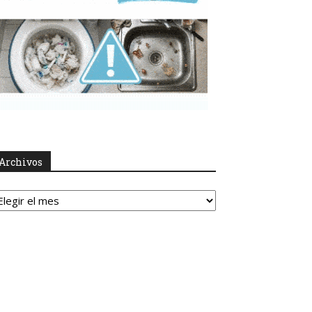
Archivos
rchivos