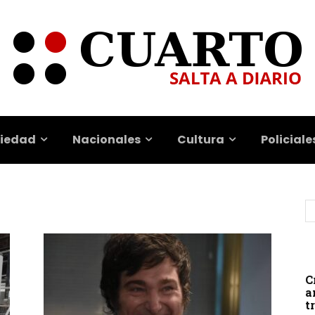
iedad
Nacionales
Cultura
Policiale
C
a
t