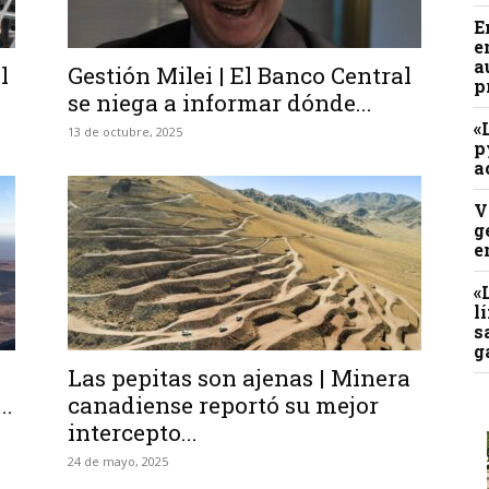
E
e
a
l
Gestión Milei | El Banco Central
p
se niega a informar dónde...
«
13 de octubre, 2025
p
a
V
g
e
«
l
s
g
Las pepitas son ajenas | Minera
..
canadiense reportó su mejor
intercepto...
24 de mayo, 2025