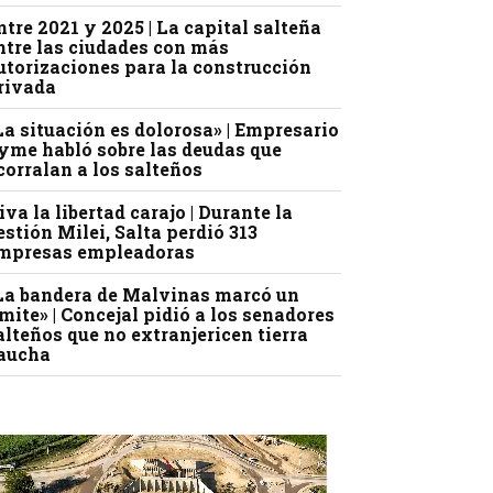
ntre 2021 y 2025 | La capital salteña
ntre las ciudades con más
utorizaciones para la construcción
rivada
La situación es dolorosa» | Empresario
yme habló sobre las deudas que
corralan a los salteños
iva la libertad carajo | Durante la
estión Milei, Salta perdió 313
mpresas empleadoras
La bandera de Malvinas marcó un
ímite» | Concejal pidió a los senadores
alteños que no extranjericen tierra
aucha