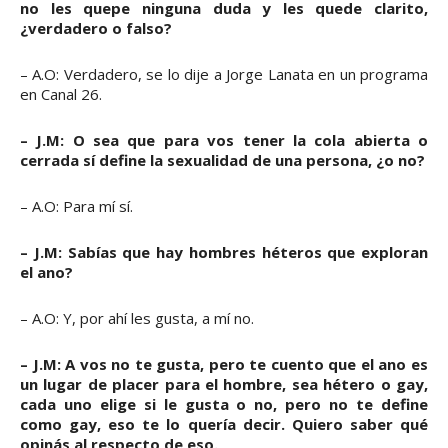
no les quepe ninguna duda y les quede clarito,
¿verdadero o falso?
– A.O: Verdadero, se lo dije a Jorge Lanata en un programa
en Canal 26.
– J.M: O sea que para vos tener la cola abierta o
cerrada sí define la sexualidad de una persona, ¿o no?
– A.O: Para mí sí.
– J.M: Sabías que hay hombres héteros que exploran
el ano?
– A.O: Y, por ahí les gusta, a mí no.
– J.M: A vos no te gusta, pero te cuento que el ano es
un lugar de placer para el hombre, sea hétero o gay,
cada uno elige si le gusta o no, pero no te define
como gay, eso te lo quería decir. Quiero saber qué
opinás al respecto de eso.