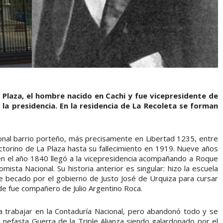
a Plaza, el hombre nacido en Cachi y fue vicepresidente de
la presidencia. En la residencia de La Recoleta se forman
cional barrio porteño, más precisamente en Libertad 1235, entre
 Victorino de La Plaza hasta su fallecimiento en 1919. Nueve años
 en el año 1840 llegó a la vicepresidencia acompañando a Roque
ista Nacional. Su historia anterior es singular: hizo la escuela
fue becado por el gobierno de Justo José de Urquiza para cursar
de fue compañero de Julio Argentino Roca.
a trabajar en la Contaduría Nacional, pero abandonó todo y se
a nefasta Guerra de la Triple Alianza siendo galardonado por el