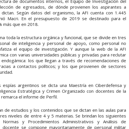
ectura de documentos internos, el Equipo de Investigación del
elección de egresados, de dónde provienen los aspirantes a
 dictan. Según datos del organismo, la AFI cuenta con 1.445
ió Macri. En el presupuesto de 2019 se destinado para el
1% más que en 2018.
ma toda la estructura orgánica y funcional, que se divide en tres
rsonal de inteligencia y personal de apoyo, como personal no
fatiza el equipo de investigación. Y aunque la web de la AFI
ca con varias universidades públicas y privadas para reclutar
es endogámica: los que llegan a través de recomendaciones de
racias a contactos políticos; y los que provienen de sectores
uridad.
os espías argentinos se dicta una Maestría en Ciberdefensa y
teligencia Estratégica y Crimen Organizado con docentes de la
 remarca el informe de Perfil.
an de estudios y los contenidos que se dictan en las aulas para
res niveles de entre 4 y 5 materias. Se brindan los siguientes
cia, Normas y Procedimientos Administrativos y Análisis de
erpo docente se compone mayoritariamente de personal militar