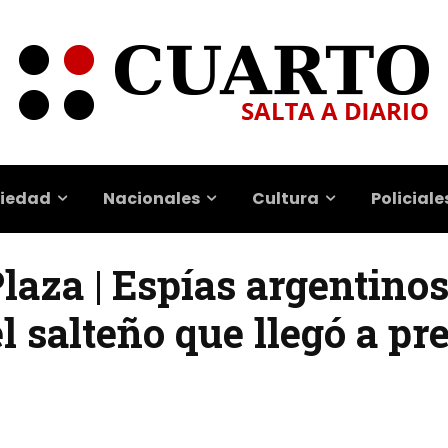
iedad
Nacionales
Cultura
Policiale
Plaza | Espías argentino
el salteño que llegó a pr