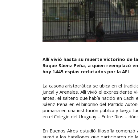
Allí vivió hasta su muerte Victorino de l
Roque Sáenz Peña, a quien reemplazó en 
hoy 1445 espías reclutados por la AFI.
La casona aristocrática se ubica en el tradi
Juncal y Arenales. Allí vivió el expresidente
antes, el salteño que había nacido en Cachi
Sáenz Peña en el binomio del Partido Autonom
primaria en una institución pública y luego 
en el Colegio del Uruguay – Entre Ríos – dón
En Buenos Aires estudió filosofía comenzó 
sumó a los batallones que participaron de l