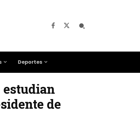
s
Deportes
s estudian
esidente de