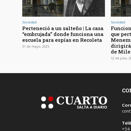
Sociedad
Sociedad
Perteneció a un salteño | La casa
Funcion
“embrujada” donde funciona una
que pert
escuela para espías en Recoleta
Menemis
dirigirá
31 de mayo, 2025
de Mile
12 de julio, 
CO
Cor
cont
Tel
+54