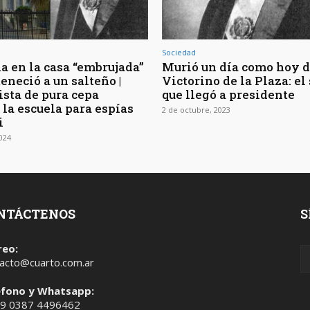
Sociedad
a en la casa “embrujada”
Murió un día como hoy de
eneció a un salteño |
Victorino de la Plaza: el
ta de pura cepa
que llegó a presidente
 la escuela para espías
2 de octubre, 2023
i
2024
NTÁCTENOS
S
reo:
acto@cuarto.com.ar
éfono y Whatsapp:
 9 0387 4496462