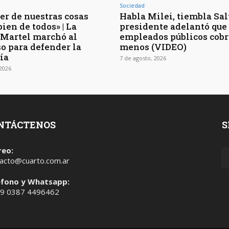
Sociedad
er de nuestras cosas
Habla Milei, tiembla Salt
bien de todos» | La
presidente adelantó que 
 Martel marchó al
empleados públicos cob
o para defender la
menos (VIDEO)
ía
7 de agosto, 2026
 2026
NTÁCTENOS
S
reo:
acto@cuarto.com.ar
éfono y Whatsapp:
 9 0387 4496462