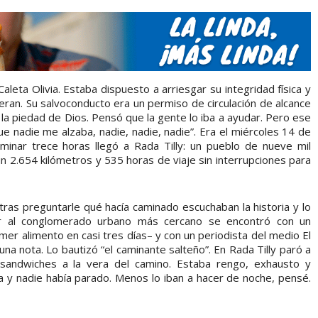
aleta Olivia. Estaba dispuesto a arriesgar su integridad física y
ieran. Su salvoconducto era un permiso de circulación de alcance
 la piedad de Dios. Pensó que la gente lo iba a ayudar. Pero ese
que nadie me alzaba, nadie, nadie, nadie”. Era el miércoles 14 de
minar trece horas llegó a Rada Tilly: un pueblo de nueve mil
n 2.654 kilómetros y 535 horas de viaje sin interrupciones para
tras preguntarle qué hacía caminado escuchaban la historia y lo
ar al conglomerado urbano más cercano se encontró con un
er alimento en casi tres días– y con un periodista del medio El
na nota. Lo bautizó “el caminante salteño”. En Rada Tilly paró a
sandwiches a la vera del camino. Estaba rengo, exhausto y
 y nadie había parado. Menos lo iban a hacer de noche, pensé.