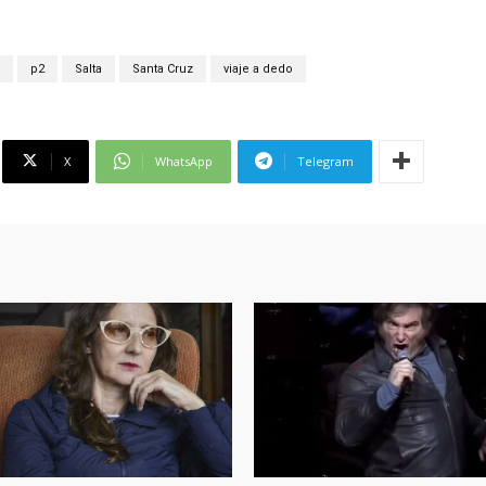
p2
Salta
Santa Cruz
viaje a dedo
X
WhatsApp
Telegram