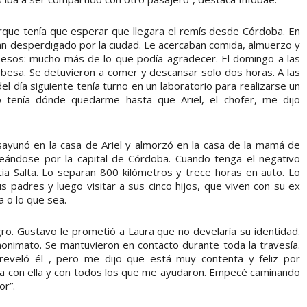
que tenía que esperar que llegara el remís desde Córdoba. En
bían desperdigado por la ciudad. Le acercaban comida, almuerzo y
 pesos: mucho más de lo que podía agradecer. El domingo a las
dobesa. Se detuvieron a comer y descansar solo dos horas. A las
l día siguiente tenía turno en un laboratorio para realizarse un
 tenía dónde quedarme hasta que Ariel, el chofer, me dijo
Desayunó en la casa de Ariel y almorzó en la casa de la mamá de
seándose por la capital de Córdoba. Cuando tenga el negativo
ia Salta. Lo separan 800 kilómetros y trece horas en auto. Lo
s padres y luego visitar a sus cinco hijos, que viven con su ex
 o lo que sea.
ro. Gustavo le prometió a Laura que no develaría su identidad.
anonimato. Se mantuvieron en contacto durante toda la travesía.
reveló él–, pero me dijo que está muy contenta y feliz por
 con ella y con todos los que me ayudaron. Empecé caminando
or”.