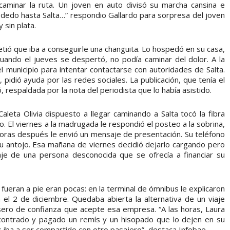
caminar la ruta. Un joven en auto divisó su marcha cansina e
“A dedo hasta Salta…” respondio Gallardo para sorpresa del joven
 sin plata.
tió que iba a conseguirle una changuita. Lo hospedó en su casa,
 Cuando el jueves se despertó, no podía caminar del dolor. A la
municipio para intentar contactarse con autoridades de Salta.
 pidió ayuda por las redes sociales. La publicación, que tenía el
, respaldada por la nota del periodista que lo había asistido.
leta Olivia dispuesto a llegar caminando a Salta tocó la fibra
o. El viernes a la madrugada le respondió el posteo a la sobrina,
 horas después le envió un mensaje de presentación. Su teléfono
u antojo. Esa mañana de viernes decidió dejarlo cargando pero
je de una persona desconocida que se ofrecía a financiar su
fueran a pie eran pocas: en la terminal de ómnibus le explicaron
el 2 de diciembre. Quedaba abierta la alternativa de un viaje
sero de confianza que acepte esa empresa. “A las horas, Laura
encontrado y pagado un remís y un hisopado que lo dejen en su
os iba a ser compartido con otro pasajero”, destaca Infobae.