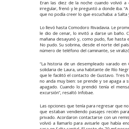
Eran las diez de la noche cuando volvió a 
irregular, frenó y le preguntó a donde iba. 
que no podía creer lo que escuchaba: a Salta y
Lo llevó hasta Comodoro Rivadavia. Le prome
le dio de cenar, lo invitó a darse un baño.
mañana desayunó y, como pudo, fue hasta el 
No pudo. Su sobrina, desde el norte del país,
número de teléfono del caminante, se viralizó
“La historia de un desempleado varado en Ca
solidaria de Laura, una habitante de Río Negr
que le facilitó el contacto de Gustavo. Tres
no anda muy bien: se prende y se apaga a s
apagado. Cuando lo prendió tenía el mensa
excursión”, resaltó Infobae.
Las opciones que tenía para regresar que no 
que estaban vendiendo pasajes recién para 
privado. Acordaron contactarse con un remi
volvió a llamarlo para avisarle que había 
casa en Salta capital. El costo de 70 mil pes