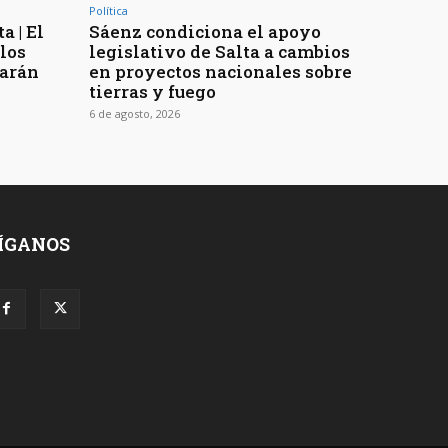
Política
a | El
Sáenz condiciona el apoyo
los
legislativo de Salta a cambios
rarán
en proyectos nacionales sobre
tierras y fuego
6 de agosto, 2026
ÍGANOS