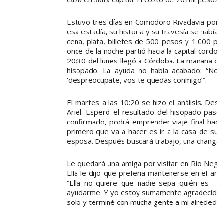
Estuvo tres días en Comodoro Rivadavia por
esa estadía, su historia y su travesía se ha
cena, plata, billetes de 500 pesos y 1.000
once de la noche partió hacia la capital cor
20:30 del lunes llegó a Córdoba. La mañana de
hisopado. La ayuda no había acabado: “No
‘despreocupate, vos te quedás conmigo’”.
El martes a las 10:20 se hizo el análisis. 
Ariel. Esperó el resultado del hisopado pa
confirmado, podrá emprender viaje final hac
primero que va a hacer es ir a la casa de su
esposa. Después buscará trabajo, una changa
Le quedará una amiga por visitar en Río Neg
Ella le dijo que prefería mantenerse en el 
“Ella no quiere que nadie sepa quién es –
ayudarme. Y yo estoy sumamente agradecida
solo y terminé con mucha gente a mi alreded