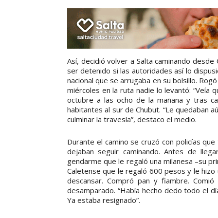
Así, decidió volver a Salta caminando desde C
ser detenido si las autoridades así lo dispus
nacional que se arrugaba en su bolsillo. Rogó
miércoles en la ruta nadie lo levantó: “Veía 
octubre a las ocho de la mañana y tras ca
habitantes al sur de Chubut. “Le quedaban aú
culminar la travesía”, destaco el medio.
Durante el camino se cruzó con policías que 
dejaban seguir caminando. Antes de lleg
gendarme que le regaló una milanesa –su prim
Caletense que le regaló 600 pesos y le hizo u
descansar. Compró pan y fiambre. Comió 
desamparado. “Había hecho dedo todo el día
Ya estaba resignado”.