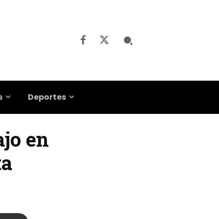
s
Deportes
ajo en
ta