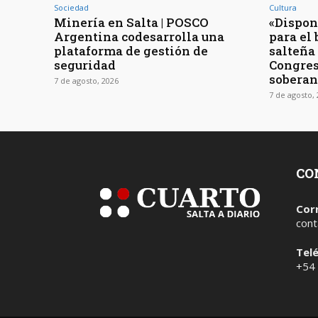
Sociedad
Cultura
Minería en Salta | POSCO
«Dispon
Argentina codesarrolla una
para el 
plataforma de gestión de
salteña
seguridad
Congres
soberan
7 de agosto, 2026
7 de agosto,
CO
Cor
cont
Tel
+54