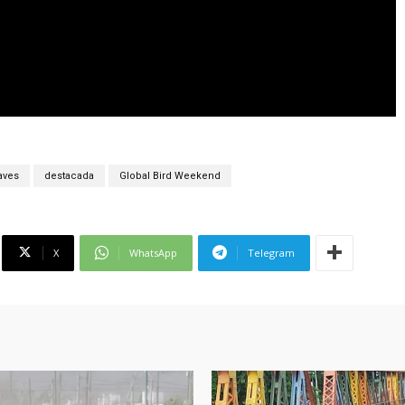
aves
destacada
Global Bird Weekend
X
WhatsApp
Telegram