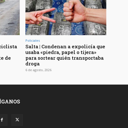
Policiales
ciclista
Salta | Condenan a expolicía que
usaba «piedra, papel o tijera»
te de
para sortear quién transportaba
droga
6 de agosto, 2026
ÍGANOS