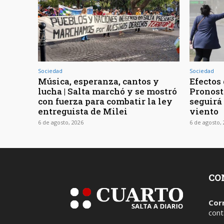
Sociedad
Sociedad
Música, esperanza, cantos y
Efectos 
lucha | Salta marchó y se mostró
Pronost
con fuerza para combatir la ley
seguirá
entreguista de Milei
viento
6 de agosto, 2026
6 de agosto,
CO
Cor
cont