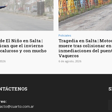
Policiales
de El Niño en Salta |
Tragedia en Salta | Moto
ican que el invierno
muere tras colisionar en
 caluroso y con mucho
inmediaciones del puen
Vaqueros
 2026
6 de agosto, 2026
NTÁCTENOS
S
reo:
acto@cuarto.com.ar