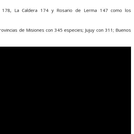
án 178, La Caldera 174 y Rosario de Lerma 147 como los
 provincias de Misiones con 345 especies; Jujuy con 311; Buenos