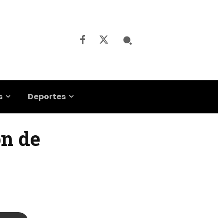
s
Deportes
ón de