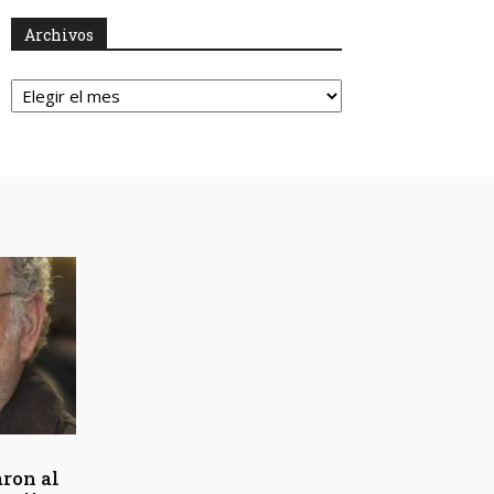
Archivos
Archivos
aron al