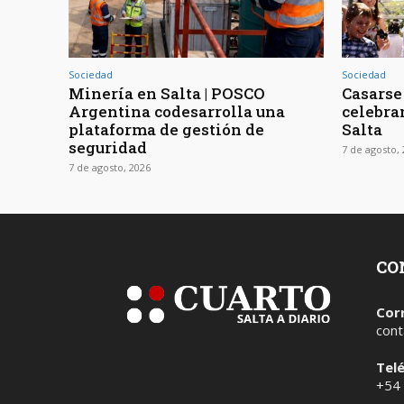
Sociedad
Sociedad
Minería en Salta | POSCO
Casarse 
Argentina codesarrolla una
celebra
plataforma de gestión de
Salta
seguridad
7 de agosto,
7 de agosto, 2026
CO
Cor
cont
Tel
+54