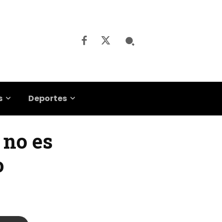
s
Deportes
 no es
o