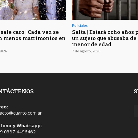
Policiales
sale caro | Cada vez se
Salta | Estará ocho años 
n menos matrimonios en
un sujeto que abusaba de 
menor de edad
 2026
7 de agosto, 2026
NTÁCTENOS
S
reo:
acto@cuarto.com.ar
éfono y Whatsapp:
 9 0387 4496462