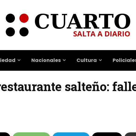
iedad
Nacionales
Cultura
Policiale
estaurante salteño: fall