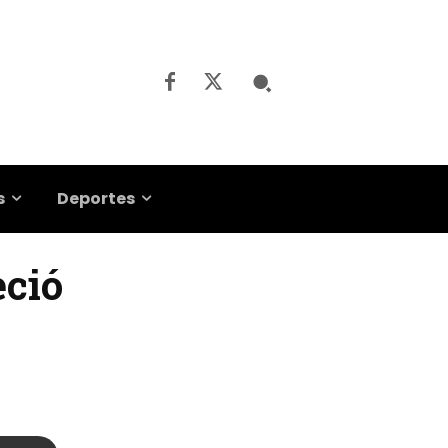
s
Deportes
eció