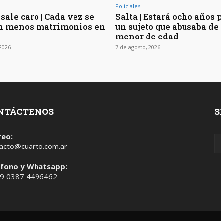
Policiales
sale caro | Cada vez se
Salta | Estará ocho años 
n menos matrimonios en
un sujeto que abusaba de 
menor de edad
 2026
7 de agosto, 2026
NTÁCTENOS
S
reo:
acto@cuarto.com.ar
éfono y Whatsapp:
 9 0387 4496462