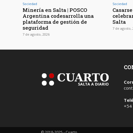
Sociedad
Sociedad
Minería en Salta | POSCO
Casarse 
Argentina codesarrolla una
celebra
plataforma de gestión de
Salta
seguridad
7 de agosto,
7 de agosto, 2026
CO
Cor
cont
Tel
+54
© 2018-2025 - Cuarto