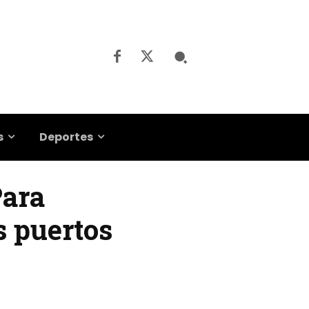
s
Deportes
Para
s puertos