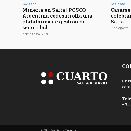
Sociedad
Sociedad
Minería en Salta | POSCO
Casarse 
Argentina codesarrolla una
celebra
plataforma de gestión de
Salta
seguridad
7 de agosto,
7 de agosto, 2026
CO
Cor
cont
Tel
+54
© 2018-2025 - Cuarto