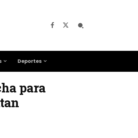
s
Deportes
cha para
atan