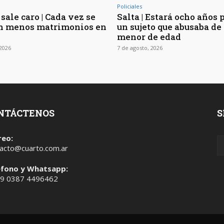
Policiales
sale caro | Cada vez se
Salta | Estará ocho años 
n menos matrimonios en
un sujeto que abusaba de 
menor de edad
 2026
7 de agosto, 2026
NTÁCTENOS
S
reo:
acto@cuarto.com.ar
éfono y Whatsapp:
 9 0387 4496462