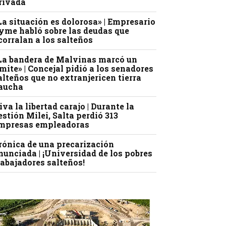
rivada
La situación es dolorosa» | Empresario
yme habló sobre las deudas que
corralan a los salteños
La bandera de Malvinas marcó un
ímite» | Concejal pidió a los senadores
alteños que no extranjericen tierra
aucha
iva la libertad carajo | Durante la
estión Milei, Salta perdió 313
mpresas empleadoras
rónica de una precarización
nunciada | ¡Universidad de los pobres
rabajadores salteños!