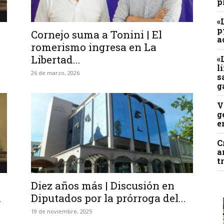
p
«
p
Cornejo suma a Tonini | El
a
romerismo ingresa en La
Libertad...
«
l
26 de marzo, 2026
s
g
V
g
e
C
a
t
Diez años más | Discusión en
a
Diputados por la prórroga del...
19 de noviembre, 2025