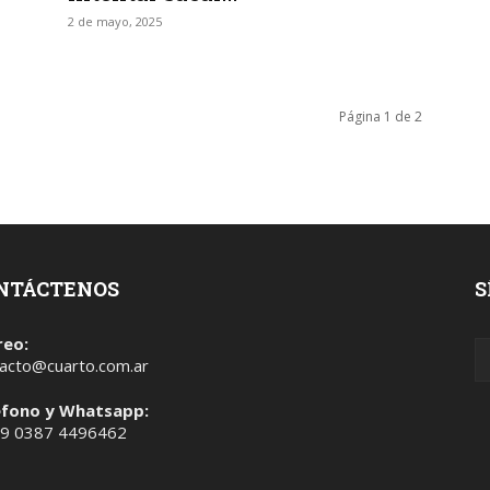
2 de mayo, 2025
Página 1 de 2
NTÁCTENOS
S
reo:
acto@cuarto.com.ar
éfono y Whatsapp:
 9 0387 4496462