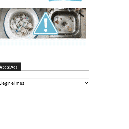
Archivos
rchivos