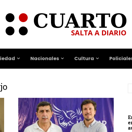
iedad
Nacionales
Cultura
Policiale
jo
E
e
a