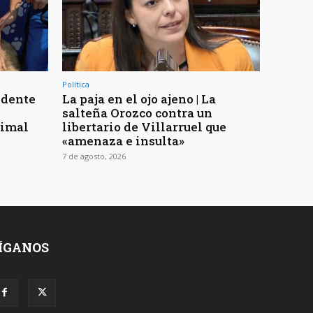
Política
ndente
La paja en el ojo ajeno | La
salteña Orozco contra un
nimal
libertario de Villarruel que
«amenaza e insulta»
7 de agosto, 2026
ÍGANOS