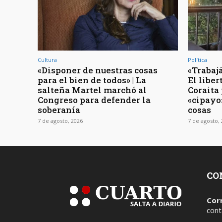
Cultura
Política
«Disponer de nuestras cosas
«Trabajá
para el bien de todos» | La
El libe
salteña Martel marchó al
Coraita 
Congreso para defender la
«cipayo
soberanía
cosas
7 de agosto, 2026
7 de agosto,
CO
Cor
cont