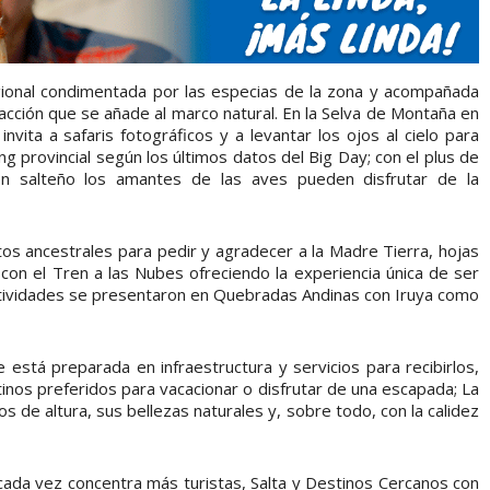
egional condimentada por las especias de la zona y acompañada
racción que se añade al marco natural. En la Selva de Montaña en
nvita a safaris fotográficos y a levantar los ojos al cielo para
ng provincial según los últimos datos del Big Day; con el plus de
cón salteño los amantes de las aves pueden disfrutar de la
ritos ancestrales para pedir y agradecer a la Madre Tierra, hojas
con el Tren a las Nubes ofreciendo la experiencia única de ser
ctividades se presentaron en Quebradas Andinas con Iruya como
e está preparada en infraestructura y servicios para recibirlos,
tinos preferidos para vacacionar o disfrutar de una escapada; La
 de altura, sus bellezas naturales y, sobre todo, con la calidez
 cada vez concentra más turistas, Salta y Destinos Cercanos con