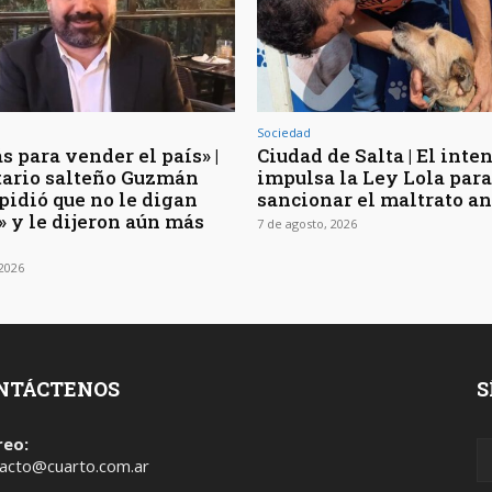
Sociedad
s para vender el país» |
Ciudad de Salta | El inte
rtario salteño Guzmán
impulsa la Ley Lola para
pidió que no le digan
sancionar el maltrato a
» y le dijeron aún más
7 de agosto, 2026
 2026
NTÁCTENOS
S
reo:
acto@cuarto.com.ar