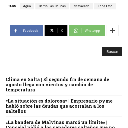
TAGS
Agua
Barrio Las Colinas
destacada
Zona Este
Facebook
X
WhatsApp
Clima en Salta | El segundo fin de semana de
agosto llega con vientos y cambio de
temperatura
«La situación es dolorosa» | Empresario pyme
habló sobre las deudas que acorralan a los
salteños
«La bandera de Malvinas marcó un límite» |
Concejal pidió a los senadores salteños que no