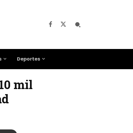
s
Deportes
10 mil
ad