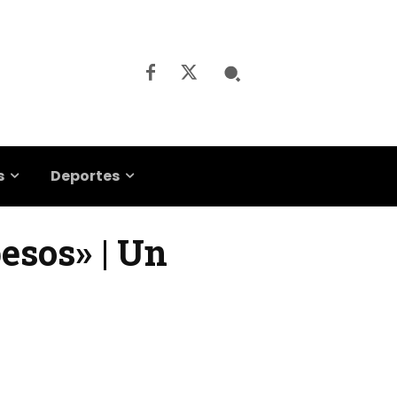
s
Deportes
pesos» | Un