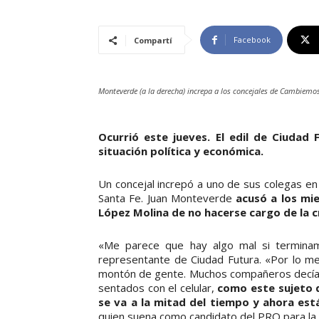
Facebook
Compartí
Monteverde (a la derecha) increpa a los concejales de Cambiemo
Ocurrió este jueves. El edil de Ciudad
situación política y económica.
Un concejal increpó a uno de sus colegas en 
Santa Fe. Juan Monteverde
acusó a los mi
López Molina de no hacerse cargo de la cri
«Me parece que hay algo mal si termina
representante de Ciudad Futura. «Por lo m
montón de gente. Muchos compañeros decían ‘
sentados con el celular,
como este sujeto q
se va a la mitad del tiempo y ahora est
quien suena como candidato del PRO para la 