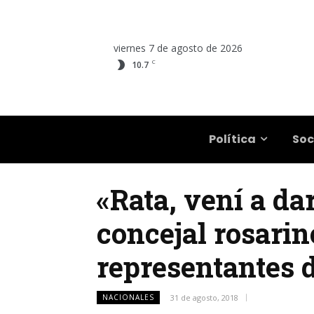
viernes 7 de agosto de 2026
C
10.7
Salta
Política
Soc
«Rata, vení a dar
concejal rosarino
representantes 
NACIONALES
31 de agosto, 2018