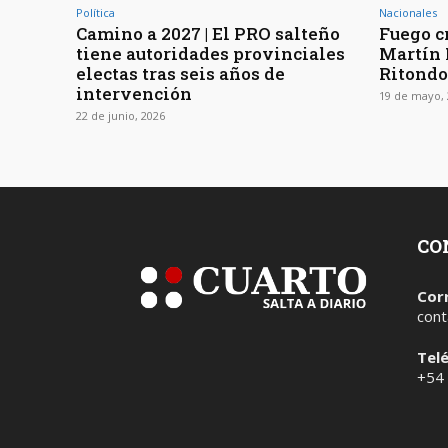
Política
Nacionales
Camino a 2027 | El PRO salteño
Fuego c
tiene autoridades provinciales
Martín 
electas tras seis años de
Ritondo
intervención
19 de mayo, 
22 de junio, 2026
CO
Cor
cont
Tel
+54