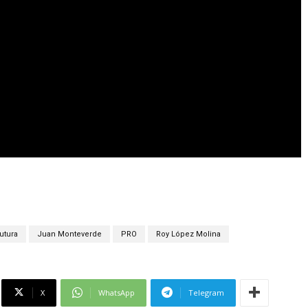
utura
Juan Monteverde
PRO
Roy López Molina
X
WhatsApp
Telegram