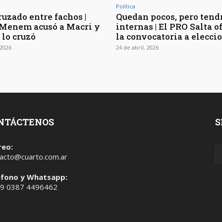
Política
ruzado entre fachos |
Quedan pocos, pero tend
Menem acusó a Macri y
internas | El PRO Salta o
 lo cruzó
la convocatoria a elecci
2026
24 de abril, 2026
NTÁCTENOS
S
reo:
acto@cuarto.com.ar
éfono y Whatsapp:
 9 0387 4496462