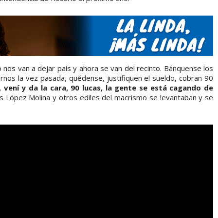
 nos van a dejar país y ahora se van del recinto. Bánquense los
nos la vez pasada, quédense, justifiquen el sueldo, cobran 90
 vení y da la cara, 90 lucas, la gente se está cagando de
s López Molina y otros ediles del macrismo se levantaban y se