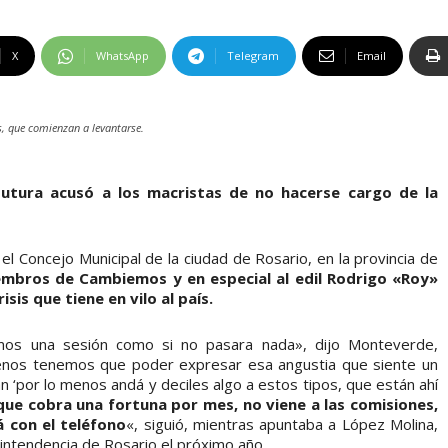
X
WhatsApp
Telegram
Email
s, que comienzan a levantarse.
 Futura acusó a los macristas de no hacerse cargo de la
el Concejo Municipal de la ciudad de Rosario, en la provincia de
embros de Cambiemos y en especial al edil Rodrigo «Roy»
sis que tiene en vilo al país.
mos una sesión como si no pasara nada», dijo Monteverde,
enos tenemos que poder expresar esa angustia que siente un
por lo menos andá y deciles algo a estos tipos, que están ahí
ue cobra una fortuna por mes, no viene a las comisiones,
á con el teléfono
«, siguió, mientras apuntaba a López Molina,
intendencia de Rosario el próximo año.