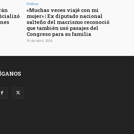
Política
rán
«Muchas veces viajé con mi
ficializó
mujer» | Ex diputado nacional
ones
salteño del macrismo reconoció
que también usó pasajes del
Congreso para su familia
10 de abril, 2026
ÍGANOS