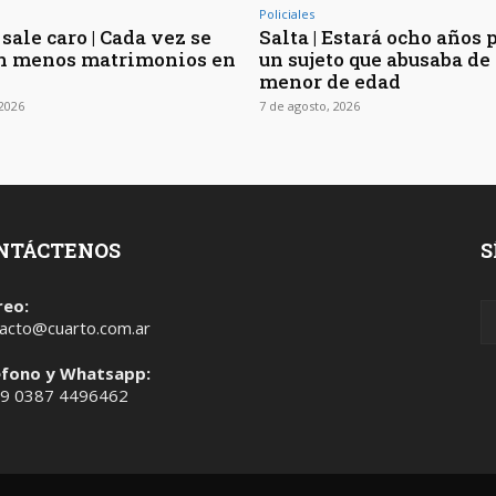
Policiales
sale caro | Cada vez se
Salta | Estará ocho años 
n menos matrimonios en
un sujeto que abusaba de 
menor de edad
 2026
7 de agosto, 2026
NTÁCTENOS
S
reo:
acto@cuarto.com.ar
éfono y Whatsapp:
 9 0387 4496462