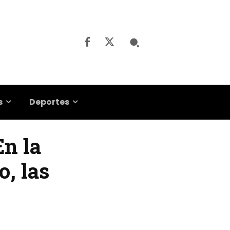
s
Deportes
En la
, las