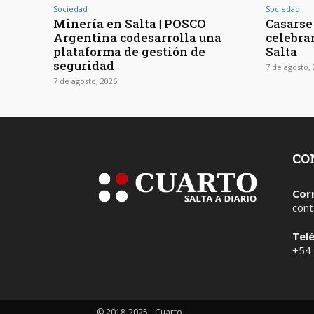
Sociedad
Sociedad
Minería en Salta | POSCO
Casarse 
Argentina codesarrolla una
celebra
plataforma de gestión de
Salta
seguridad
7 de agosto,
7 de agosto, 2026
CO
Cor
cont
Tel
+54
© 2018-2025 - Cuarto