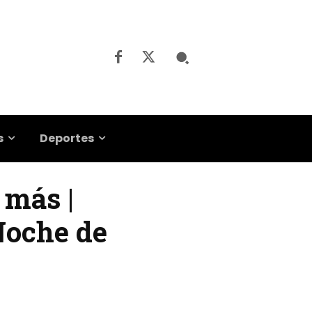
s
Deportes
 más |
Noche de