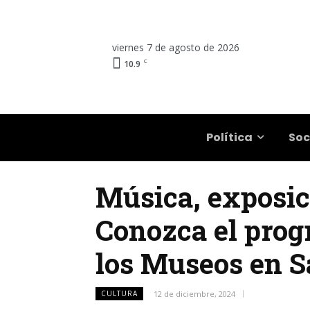
viernes 7 de agosto de 2026
C
10.9
Salta
Política
Soc
Música, exposici
Conozca el prog
los Museos en S
CULTURA
12 de diciembre, 2024