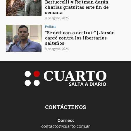
Bertuccelli y Rejtman darán
charlas gratuitas este fin de
semana
8 de agosto, 2026
Política
“Se dedican a destruir” | Jarsún
cargó contra los libertarios
salteños
8 de agosto, 2026
CONTÁCTENOS
Correo:
contacto@cuarto.com.ar