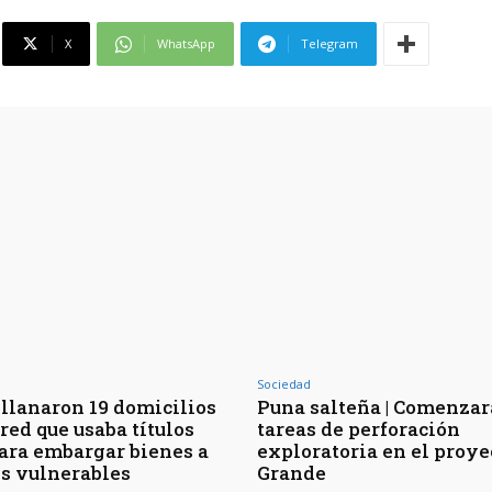
X
WhatsApp
Telegram
Sociedad
Allanaron 19 domicilios
Puna salteña | Comenza
red que usaba títulos
tareas de perforación
para embargar bienes a
exploratoria en el proye
s vulnerables
Grande