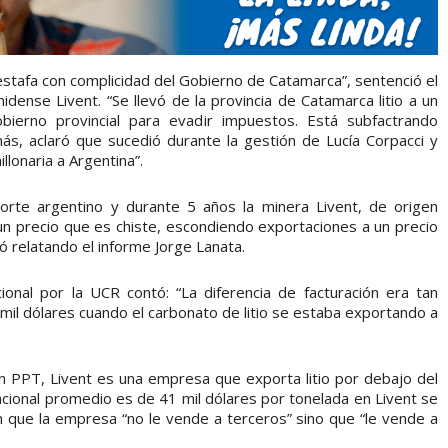
Una estafa con complicidad del Gobierno de Catamarca”, sentenció el
idense Livent. “Se llevó de la provincia de Catamarca litio a un
obierno provincial para evadir impuestos. Está subfactrando
ás, aclaró que sucedió durante la gestión de Lucía Corpacci y
illonaria a Argentina”.
norte argentino y durante 5 años la minera Livent, de origen
un precio que es chiste, escondiendo exportaciones a un precio
 relatando el informe Jorge Lanata.
ional por la UCR contó: “La diferencia de facturación era tan
 mil dólares cuando el carbonato de litio se estaba exportando a
n PPT, Livent es una empresa que exporta litio por debajo del
acional promedio es de 41 mil dólares por tonelada en Livent se
on que la empresa “no le vende a terceros” sino que “le vende a