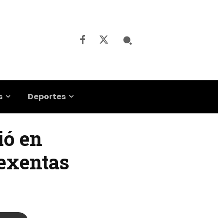
s
Deportes
ió en
 exentas