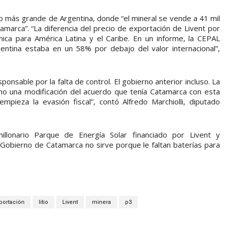
tio más grande de Argentina, donde “el mineral se vende a 41 mil
amarca”. “La diferencia del precio de exportación de Livent por
ica para América Latina y el Caribe. En un informe, la CEPAL
gentina estaba en un 58% por debajo del valor internacional”,
sponsable por la falta de control. El gobierno anterior incluso. La
irmo una modificación del acuerdo que tenía Catamarca con esta
mpieza la evasión fiscal”, contó Alfredo Marchiolli, diputado
 millonario Parque de Energía Solar financiado por Livent y
Gobierno de Catamarca no sirve porque le faltan baterías para
portación
litio
Livent
minera
p3