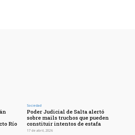
Sociedad
rán
Poder Judicial de Salta alertó
sobre mails truchos que pueden
cto Río
constituir intentos de estafa
17 de abril, 2026