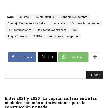
TAGS
ajustes
Boleto gratuito
Concejo Deliberante
Concejo Deliberante de Salta
destacada
Gustavo Farquharson
La Libertad Avanza
la libertad avanza salta
p3
Roque Cornejo
SAETA
subsidios al transporte
Facebook
X
WhatsApp
Entre 2021 y 2025 | La capital salteña entre las
ciudades con más autorizaciones para la
construcción privada