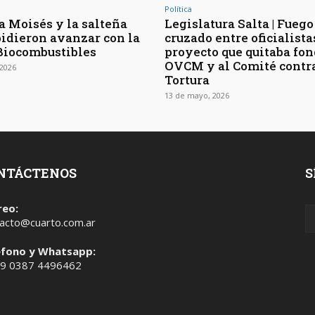
Política
a Moisés y la salteña
Legislatura Salta | Fuego
idieron avanzar con la
cruzado entre oficialista
Biocombustibles
proyecto que quitaba fon
OVCM y al Comité contra
2026
Tortura
13 de mayo, 2026
NTÁCTENOS
S
reo:
acto@cuarto.com.ar
éfono y Whatsapp:
 9 0387 4496462