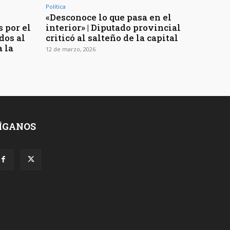
Política
«Desconoce lo que pasa en el
s por el
interior» | Diputado provincial
dos al
criticó al salteño de la capital
 la
12 de marzo, 2026
ÍGANOS