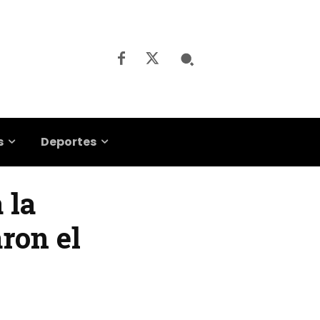
s
Deportes
 la
ron el