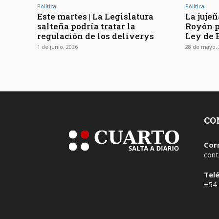
Política
Política
Este martes | La Legislatura
La jujeñ
salteña podría tratar la
Royón p
regulación de los deliverys
Ley de 
1 de junio, 2026
28 de mayo, 
CO
Cor
cont
Tel
+54