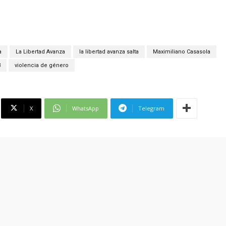
a
La Libertad Avanza
la libertad avanza salta
Maximiliano Casasola
3
violencia de género
X
WhatsApp
Telegram