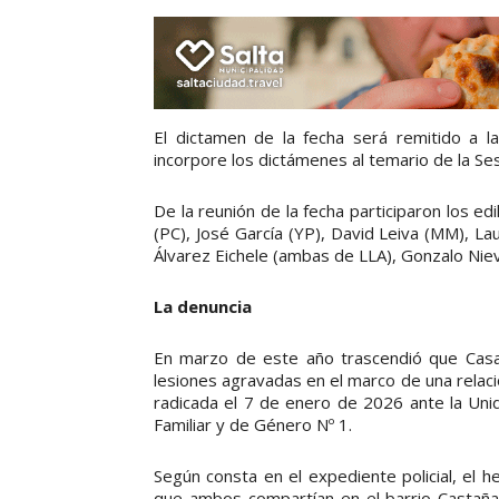
El dictamen de la fecha será remitido a l
incorpore los dictámenes al temario de la Ses
De la reunión de la fecha participaron los e
(PC), José García (YP), David Leiva (MM), Lau
Álvarez Eichele (ambas de LLA), Gonzalo Niev
La denuncia
En marzo de este año trascendió que Casa
lesiones agravadas en el marco de una relac
radicada el 7 de enero de 2026 ante la Unid
Familiar y de Género Nº 1.
Según consta en el expediente policial, el h
que ambos compartían en el barrio Castañar