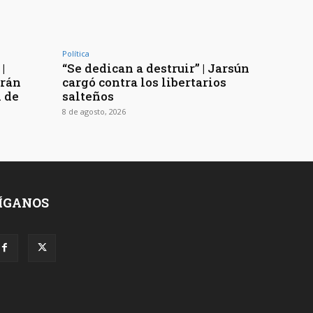
Política
|
“Se dedican a destruir” | Jarsún
arán
cargó contra los libertarios
n de
salteños
8 de agosto, 2026
ÍGANOS