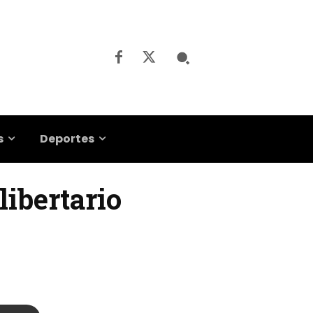
s
Deportes
libertario