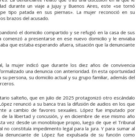
idad durante un viaje a Jujuy y Buenos Aires, este «se tornó
lpe tipo patada en sus piernas». La mujer reconoció en su
los brazos del acusado.
bandonó el domicilio compartido y se refugió en la casa de sus
la comenzó a presentarse en ese nuevo domicilio y le enviaba
aba que estaba esperando afuera, situación que la denunciante
ial, la mujer indicó que durante los diez años de convivencia
formalizado una denuncia con anterioridad. En esta oportunidad
a su persona, su domicilio actual y su grupo familiar, además del
rceros.
rtario salteño, que en julio de 2025 protagonizó otro escándalo
ópez renunció a su banca tras la difusión de audios en los que
tante a cambio de favores sexuales. López fue imputado por
ma de la libertad y concusión, y en diciembre de ese mismo año
ta vez desde un monobloque propio, luego de que el Tribunal
al no constituía impedimento legal para la jura. Y para sumar al
 la denunciante de López fue expulsada de su función como