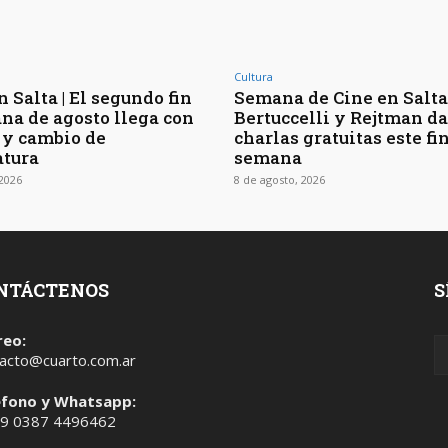
Cultura
 Salta | El segundo fin
Semana de Cine en Salta 
na de agosto llega con
Bertuccelli y Rejtman d
 y cambio de
charlas gratuitas este fi
tura
semana
 2026
8 de agosto, 2026
NTÁCTENOS
S
reo:
acto@cuarto.com.ar
éfono y Whatsapp:
 9 0387 4496462