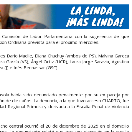
a Comisión de Labor Parlamentaria con la sugerencia de que
ión Ordinaria prevista para el próximo miércoles.
diles Darío Madile, Eliana Chuchuy (ambos de PS), Malvina Gareca
ra García (VS), Ángel Ortiz (UCR), Laura Jorge Saravia, Agustina
a (J) e Inés Bennassar (GSC).
sola había sido denunciado penalmente por su ex pareja por
ión de diez años. La denuncia, a la que tuvo acceso CUARTO, fue
ad Regional Primera y derivada a la Fiscalía Penal de Violencia
echo central ocurrió el 20 de diciembre de 2025 en el domicilio
es. La denunciante relató que tras una discusión en la que le