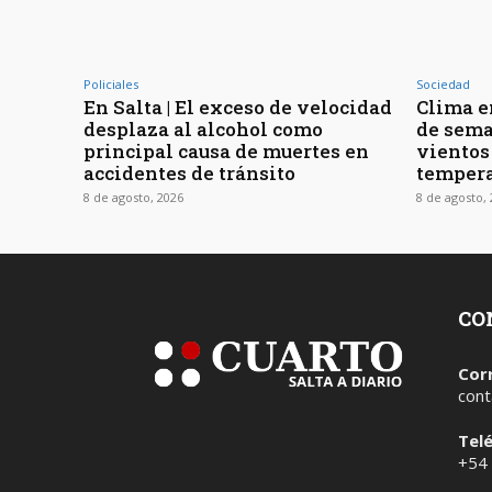
Policiales
Sociedad
En Salta | El exceso de velocidad
Clima en
desplaza al alcohol como
de sema
principal causa de muertes en
vientos
accidentes de tránsito
tempera
8 de agosto, 2026
8 de agosto,
CO
Cor
cont
Tel
+54